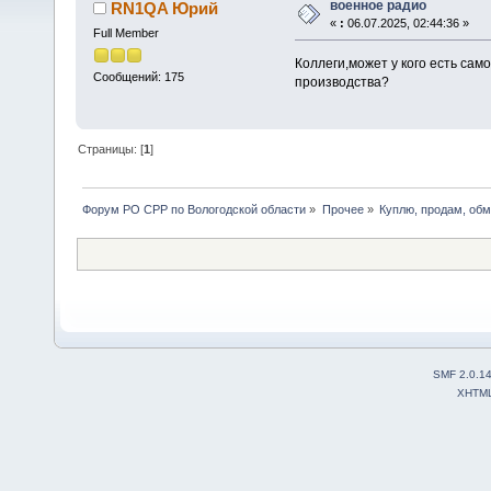
военное радио
RN1QA Юрий
«
:
06.07.2025, 02:44:36 »
Full Member
Коллеги,может у кого есть са
Сообщений: 175
производства?
Страницы: [
1
]
Форум РО СРР по Вологодской области
»
Прочее
»
Куплю, продам, об
SMF 2.0.1
XHTM