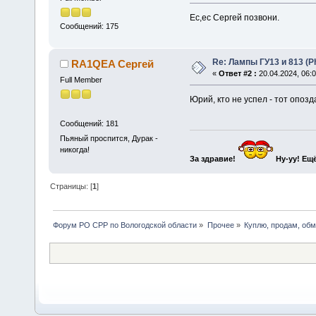
Ес,ес Сергей позвони.
Сообщений: 175
Re: Лампы ГУ13 и 813 (Ph
RA1QEA Сергей
«
Ответ #2 :
20.04.2024, 06:0
Full Member
Юрий, кто не успел - тот опозд
Сообщений: 181
Пьяный проспится, Дурак -
никогда!
За здравие!
Ну-уу!
Ещё
Страницы: [
1
]
Форум РО СРР по Вологодской области
»
Прочее
»
Куплю, продам, об