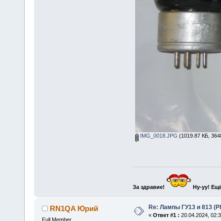
IMG_0018.JPG
(1019.87 КБ, 364
За здравие!
Ну-уу!
Ещё
Re: Лампы ГУ13 и 813 (Ph
RN1QA Юрий
«
Ответ #1 :
20.04.2024, 02:3
Full Member