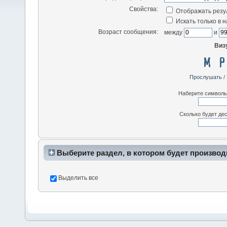
Свойства:
Отображать резу
Искать только в 
Возраст сообщения:
между
и
Виз
Прослушать
/
Наберите символы,
Сколько будет дес
Выберите раздел, в котором будет производ
Выделить все