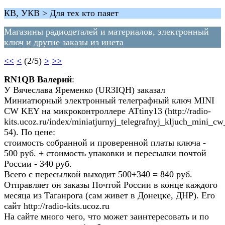
КВ, УКВ > Для тех кто паяет
Магазины радиодеталей и материалов, электронный
ключ и другие заказы из инета
<<
<
(2/5)
>
>>
RN1QB Валерий
:
У Вячеслава Яременко (UR3IQH) заказал
Миниатюрный электронный телеграфный ключ MINI
CW KEY на микроконтроллере ATtiny13 (http://radio-
kits.ucoz.ru/index/miniatjurnyj_telegrafnyj_kljuch_mini_cw
54). По цене:
стоимость собранной и проверенной платы ключа -
500 руб. + стоимость упаковки и пересылки почтой
России - 340 руб.
Всего с пересылкой выходит 500+340 = 840 руб.
Отправляет он заказы Почтой России в конце каждого
месяца из Таганрога (сам живет в Донецке, ДНР). Его
сайт http://radio-kits.ucoz.ru
На сайте много чего, что может заинтересовать и по