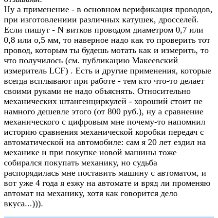
Ну а применение - в основном верификация проводов,
при изготовлениии различных катушек, дросселей.
Если пишут - N витков проводом диаметром 0,7 или
0,8 или о,5 мм, то наверное надо как то проверить тот
провод, которым ты будешь мотать как и измерить, то
что получилось (см. публикацию Макеевский
измеритель LCF) . Есть и другие применения, которые
всегда всплывают при работе - тем кто что-то делает
своими руками не надо объяснять. Относительно
механических штангенциркулей - хороший стоит не
намного дешевле этого (от 800 руб.), ну а сравнение
механического с цифровым мне почему-то напомнил
историю сравнения механической коробки передач с
автоматической на автомобиле: сам я 20 лет ездил на
механике и при покупке новой машины тоже
собирался покупать механику, но судьба
распорядилась мне поставить машину с автоматом, и
вот уже 4 года я езжу на автомате и вряд ли променяю
автомат на механику, хотя как говорится дело
вкуса...))).