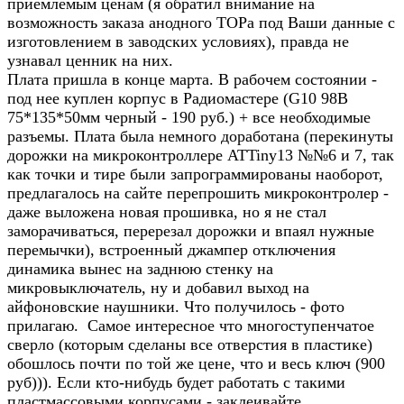
приемлемым ценам (я обратил внимание на
возможность заказа анодного ТОРа под Ваши данные с
изготовлением в заводских условиях), правда не
узнавал ценник на них.
Плата пришла в конце марта. В рабочем состоянии -
под нее куплен корпус в Радиомастере (G10 98B
75*135*50мм черный - 190 руб.) + все необходимые
разъемы. Плата была немного доработана (перекинуты
дорожки на микроконтроллере ATTiny13 №№6 и 7, так
как точки и тире были запрограммированы наоборот,
предлагалось на сайте перепрошить микроконтролер -
даже выложена новая прошивка, но я не стал
заморачиваться, перерезал дорожки и впаял нужные
перемычки), встроенный джампер отключения
динамика вынес на заднюю стенку на
микровыключатель, ну и добавил выход на
айфоновские наушники. Что получилось - фото
прилагаю. Самое интересное что многоступенчатое
сверло (которым сделаны все отверстия в пластике)
обошлось почти по той же цене, что и весь ключ (900
руб))). Если кто-нибудь будет работать с такими
пластмассовыми корпусами - заклеивайте