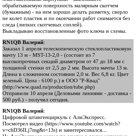
обрабатываемую поверхность малярным скотчем
(бумажным) - на нем хорошо делать разметку, сверло
не колет пластик и по окончании работ снимается без
следа (липких скотчевых соплей).
Выкладываю восстановленные фото ключа и схемы.
RN1QB Валерий
:
Заказал 1 апреля телескопическую стеклопластиковую
мачту 13 м - MST-13-2,0 - (состоит из 7
высокопрочных секций диаметром от 47 до 18 мм с
толщиной стенки от 2,5 до 2 мм. Высота мачты 13 м.
Длина в сложенном состоянии 2,0 м. Вес 6,8 кг. Цвет
зеленый. Цена - 6100 р.) в ООО "Р-Квад"
(http://www.quad.ru/production/tube.php)
Отправили 10 апреля (Деловыми линиями - доставка -
500 руб.) - получил сегодня.
RN1QB Валерий
:
Цифровой штангенциркуль с АлиЭкспресс.
Посмотрел видео (https://www.youtube.com/watch?
v=chD36ILj7mg&t=13s) и заинтересовался...