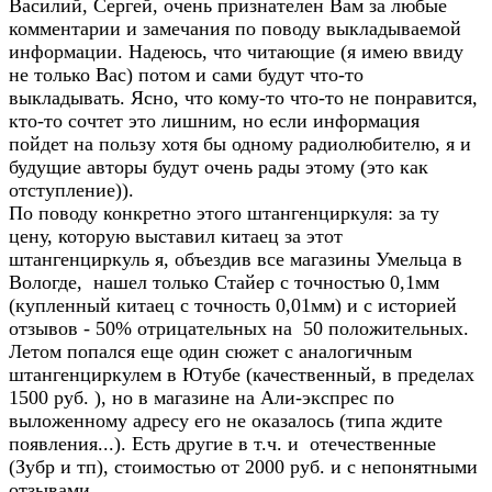
Василий, Сергей, очень признателен Вам за любые
комментарии и замечания по поводу выкладываемой
информации. Надеюсь, что читающие (я имею ввиду
не только Вас) потом и сами будут что-то
выкладывать. Ясно, что кому-то что-то не понравится,
кто-то сочтет это лишним, но если информация
пойдет на пользу хотя бы одному радиолюбителю, я и
будущие авторы будут очень рады этому (это как
отступление)).
По поводу конкретно этого штангенциркуля: за ту
цену, которую выставил китаец за этот
штангенциркуль я, объездив все магазины Умельца в
Вологде, нашел только Стайер с точностью 0,1мм
(купленный китаец с точность 0,01мм) и с историей
отзывов - 50% отрицательных на 50 положительных.
Летом попался еще один сюжет с аналогичным
штангенциркулем в Ютубе (качественный, в пределах
1500 руб. ), но в магазине на Али-экспрес по
выложенному адресу его не оказалось (типа ждите
появления...). Есть другие в т.ч. и отечественные
(Зубр и тп), стоимостью от 2000 руб. и с непонятными
отзывами.