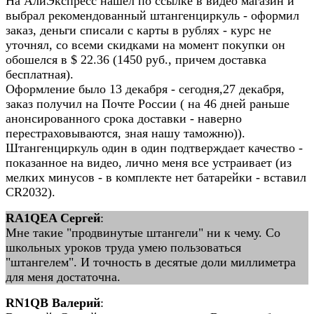
На АлиЭкспресс нашел по ссылке в видео магазин и
выбрал рекомендованный штангенциркуль - оформил
заказ, деньги списали с карты в рублях - курс не
уточнял, со всеми скидками на момент покупки он
обошелся в $ 22.36 (1450 руб., причем доставка
бесплатная).
Оформление было 13 декабря - сегодня,27 декабря,
заказ получил на Почте России ( на 46 дней раньше
анонсированного срока доставки - наверно
перестраховываются, зная нашу таможню)).
Штангенциркуль один в один подтверждает качество -
показанное на видео, лично меня все устраивает (из
мелких минусов - в комплекте нет батарейки - вставил
CR2032).
RA1QEA Сергей
:
Мне такие "продвинутые штангели" ни к чему. Со
школьных уроков труда умею пользоваться
"штангелем". И точность в десятые доли миллиметра
для меня достаточна.
RN1QB Валерий
: