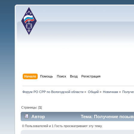
Начало
Помощь
Поиск
Вход
Регистрация
Форум РО СРР по Вологодской области
»
Общий
»
Новичкам
»
Получе
Страницы: [
1
]
Автор
Тема: Получение позыв
79983 раз)
0 Пользователей и 1 Гость просматривают эту тему.