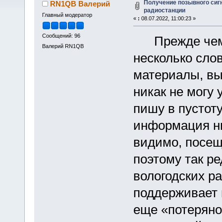
Получение позывного сиг
RN1QB Валерий
радиостанции
Главный модератор
«
:
08.07.2022, 11:00:23 »
Сообщений: 96
Прежде чем п
Валерий RN1QB
несколько сло
материалы, вы
никак не могу 
пишу в пустот
информация ни
видимо, посещ
поэтому так р
вологодских р
поддерживает и
еще «потеряно»