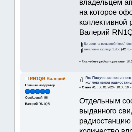
владельцем ап
на которое оф
коллективной 
Валерий RN1
Договор на позывной (корр).doc
заявление юрлица 1.doc
(42 КБ 
«
Последнее редактирование: 30.
Re: Получение позывного
RN1QB Валерий
коллективной радиостанц
Главный модератор
«
Ответ #1 :
30.01.2024, 10:38:10 »
Сообщений: 96
Отдельным со
Валерий RN1QB
выданного сви
радиостанцию 
количество вл