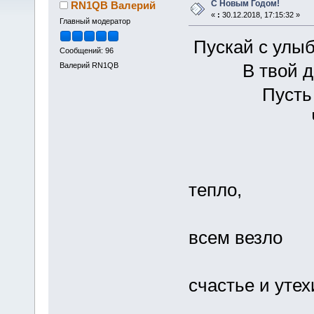
С Новым Годом!
RN1QB Валерий
«
:
30.12.2018, 17:15:32 »
Главный модератор
Пускай с улыб
Сообщений: 96
В твой дом 
Валерий RN1QB
Пусть будет
Чтоб дос
Затмили
Чтоб 
тепло,
И чт
всем везло
Пус
счастье и утех