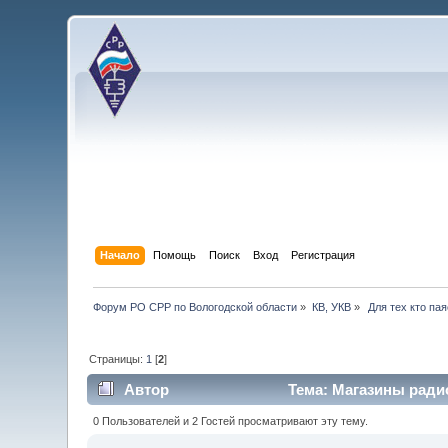
Начало
Помощь
Поиск
Вход
Регистрация
Форум РО СРР по Вологодской области
»
КВ, УКВ
»
 Для тех кто пая
Страницы:
1
[
2
]
Автор
Тема: Магазины радио
0 Пользователей и 2 Гостей просматривают эту тему.