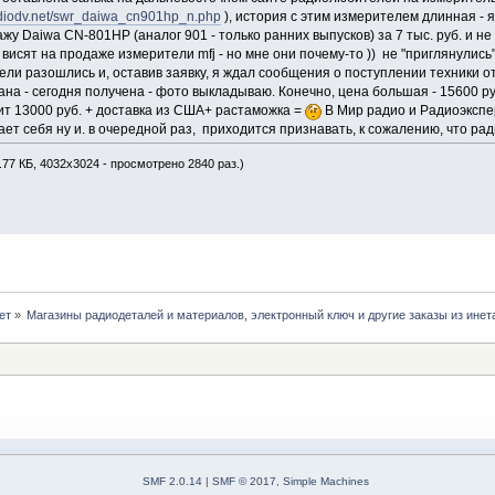
radiodv.net/swr_daiwa_cn901hp_n.php
), история с этим измерителем длинная - 
 Daiwa CN-801HP (аналог 901 - только ранних выпусков) за 7 тыс. руб. и не ус
о висят на продаже измерители mfj - но мне они почему-то )) не "приглянули
и разошлись и, оставив заявку, я ждал сообщения о поступлении техники от 
на - сегодня получена - фото выкладываю. Конечно, цена большая - 15600 ру
ит 13000 руб. + доставка из США+ растаможка =
В Мир радио и Радиоэкспер
т себя ну и. в очередной раз, приходится признавать, к сожалению, что ра
.77 КБ, 4032x3024 - просмотрено 2840 раз.)
ет
»
Магазины радиодеталей и материалов, электронный ключ и другие заказы из инет
SMF 2.0.14
|
SMF © 2017
,
Simple Machines