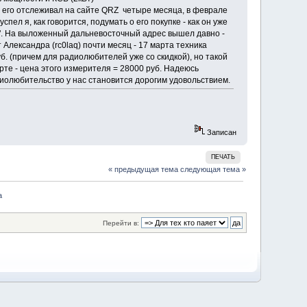
я его отслеживал на сайте QRZ четыре месяца, в феврале
пел я, как говорится, подумать о его покупке - как он уже
сь". На выложенный дальневосточный адрес вышел давно -
Александра (rc0laq) почти месяц - 17 марта техника
б. (причем для радиолюбителей уже со скидкой), но такой
те - цена этого измерителя = 28000 руб. Надеюсь
диолюбительство у нас становится дорогим удовольствием.
Записан
ПЕЧАТЬ
« предыдущая тема
следующая тема »
а
Перейти в: