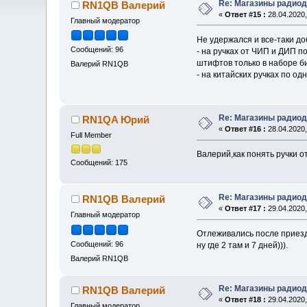
Re: Магазины радиод
RN1QB Валерий
«
Ответ #15 :
28.04.2020,
Главный модератор
Не удержался и все-таки до
Сообщений: 96
- на ручках от ЧИП и ДИП 
штифтов только в наборе би
Валерий RN1QB
- на китайских ручках по 
Re: Магазины радиод
RN1QA Юрий
«
Ответ #16 :
28.04.2020,
Full Member
Валерий,как понять ручки 
Сообщений: 175
Re: Магазины радиод
RN1QB Валерий
«
Ответ #17 :
29.04.2020,
Главный модератор
Отлеживались после приезда 
Сообщений: 96
ну где 2 там и 7 дней))).
Валерий RN1QB
Re: Магазины радиод
RN1QB Валерий
«
Ответ #18 :
29.04.2020,
Главный модератор