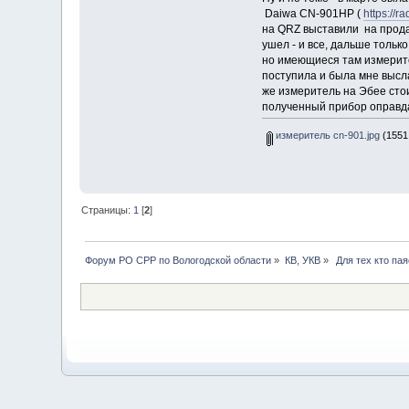
Daiwa CN-901HP (
https://
на QRZ выставили на продажу
ушел - и все, дальше тольк
но имеющиеся там измерител
поступила и была мне высла
же измеритель на Эбее сто
полученный прибор оправдае
измеритель cn-901.jpg
(1551
Страницы:
1
[
2
]
Форум РО СРР по Вологодской области
»
КВ, УКВ
»
 Для тех кто пая