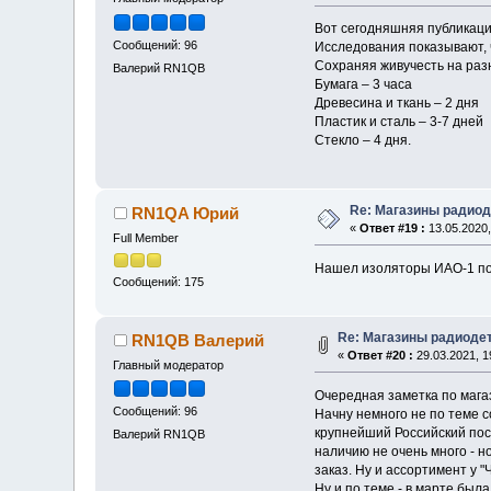
Вот сегодняшняя публикаци
Сообщений: 96
Исследования показывают, ч
Сохраняя живучесть на раз
Валерий RN1QB
Бумага – 3 часа
Древесина и ткань – 2 дня
Пластик и сталь – 3-7 дней
Стекло – 4 дня.
Re: Магазины радиод
RN1QA Юрий
«
Ответ #19 :
13.05.2020,
Full Member
Нашел изоляторы ИАО-1 по 
Сообщений: 175
Re: Магазины радиодет
RN1QB Валерий
«
Ответ #20 :
29.03.2021, 1
Главный модератор
Очередная заметка по мага
Сообщений: 96
Начну немного не по теме с
крупнейший Российский пост
Валерий RN1QB
наличию не очень много - но
заказ. Ну и ассортимент у 
Ну и по теме - в марте бы