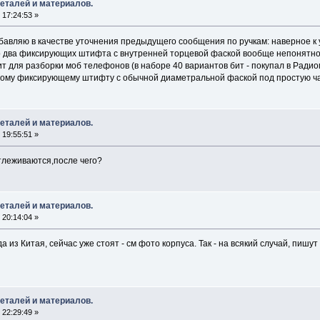
еталей и материалов.
 17:24:53 »
бавляю в качестве уточнения предыдущего сообщения по ручкам: наверное к 
по два фиксирующих штифта с внутренней торцевой фаской вообще непонятно
т для разборки моб телефонов (в наборе 40 вариантов бит - покупал в Радиом
одному фиксирующему штифту с обычной диаметральной фаской под простую ча
еталей и материалов.
 19:55:51 »
отлеживаются,после чего?
еталей и материалов.
 20:14:04 »
из Китая, сейчас уже стоят - см фото корпуса. Так - на всякий случай, пишут
еталей и материалов.
 22:29:49 »