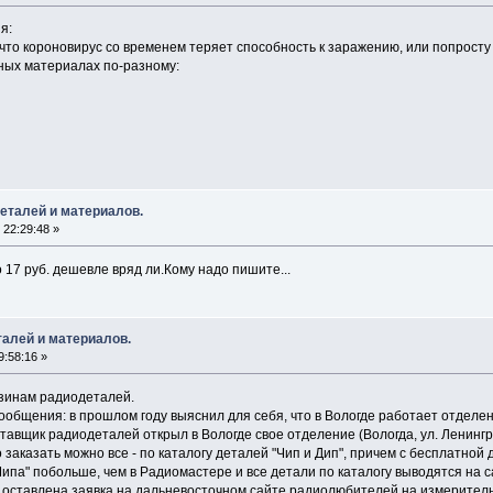
я:
то короновирус со временем теряет способность к заражению, или попросту 
ных материалах по-разному:
еталей и материалов.
 22:29:48 »
17 руб. дешевле вряд ли.Кому надо пишите...
алей и материалов.
9:58:16 »
зинам радиодеталей.
ообщения: в прошлом году выяснил для себя, что в Вологде работает отделен
авщик радиодеталей открыл в Вологде свое отделение (Вологда, ул. Ленингра
 заказать можно все - по каталогу деталей "Чип и Дип", причем с бесплатной 
"Чипа" побольше, чем в Радиомастере и все детали по каталогу выводятся на
ла оставлена заявка на дальневосточном сайте радиолюбителей на измерител