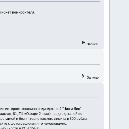
гибнет вне носителя.
Записан
Записан
ие интернет магазина радиодеталей "Чип и Дип" -
дская, 81, ТЦ «Оскар» 2 этаж) - радиодеталей по
доставкой и без интернетовского лимита в 300 руб/на
 сайте с фотографиями, что немаловажно.
ь мощности и КСВ (2кВт)