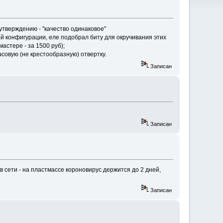
утверждению - "качество одинаковое"
й конфигурации, еле подобрал биту для окручивания этих
астере - за 1500 руб);
совую (не крестообразную) отвертку.
Записан
Записан
 в сети - на пластмассе короновирус держится до 2 дней,
Записан