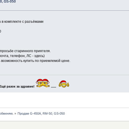
0, GS-050
 в комплекте с разъёмами
0
просьбе старинного приятеля.
очта, телефон, ЛС - здесь)
ь возможность купить по приемлемой цене.
Ещё разок за здравие!
......
 обменяю.
»
Продам G-450A, RM-50, GS-050