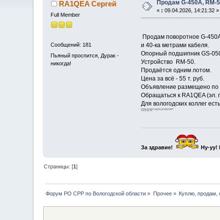
Продам G-450A, RM-5
RA1QEA Сергей
«
:
09.04.2026, 14:21:32 »
Full Member
Продам поворотное G-450А
и 40-ка метрами кабеля.
Сообщений: 181
Опорный подшипник GS-05
Пьяный проспится, Дурак -
Устройство RM-50.
никогда!
Продаётся одним лотом.
Цена за всё - 55 т. руб.
Объявление размещено по 
Обращаться к RA1QEA (эл. п
Для вологодских коллег ест
Объявление пока размещено только здесь. (две недели для раздумий)
По истечении двух недель - объявление появится на других сайтах.
Но цена уже будет выше.
За здравие!
Ну-уу!
Страницы: [
1
]
Форум РО СРР по Вологодской области
»
Прочее
»
Куплю, продам,