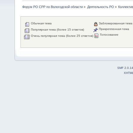
Форум РО СРР по Вологодской области
»
Деятельность РО
»
Коллекти
Обычная тема
Заблокированная тема
Прикрепленная тема
Популярная тема (более 15 ответов)
Голосование
Очень популярная тема (более 25 ответов)
SMF 2.0.1
XHTM