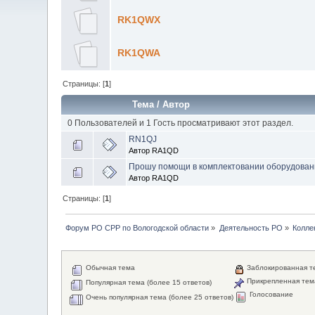
RK1QWX
RK1QWA
Страницы: [
1
]
Тема
/
Автор
0 Пользователей и 1 Гость просматривают этот раздел.
RN1QJ
Автор RA1QD
Прошу помощи в комплектовании оборудован
Автор RA1QD
Страницы: [
1
]
Форум РО СРР по Вологодской области
»
Деятельность РО
»
Колле
Обычная тема
Заблокированная т
Прикрепленная тем
Популярная тема (более 15 ответов)
Голосование
Очень популярная тема (более 25 ответов)