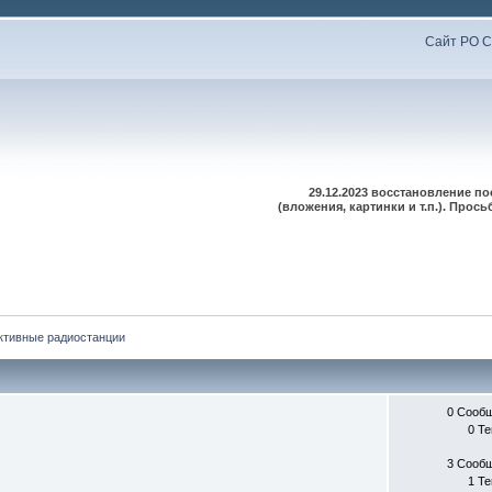
Сайт РО С
29.12.2023 восстановление п
(вложения, картинки и т.п.). Про
ктивные радиостанции
0 Сооб
0 Т
3 Сооб
1 Т