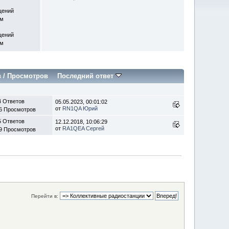
щений
ем
щений
ем
в
/
Просмотров
Последний ответ
4 Ответов
05.05.2023, 00:01:02
от
RN1QA Юрий
6 Просмотров
5 Ответов
12.12.2018, 10:06:29
от
RA1QEA Сергей
9 Просмотров
Перейти в: