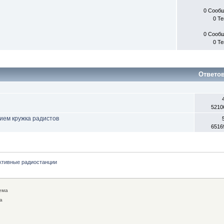
0 Сооб
0 Т
0 Сооб
0 Т
Ответо
5210
ием кружка радистов
6516
ктивные радиостанции
ема
а