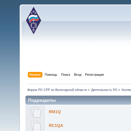
Начало
Помощь
Поиск
Вход
Регистрация
Форум РО СРР по Вологодской области
»
Деятельность РО
»
Колле
Подразделы
RM1Q
RC1QA