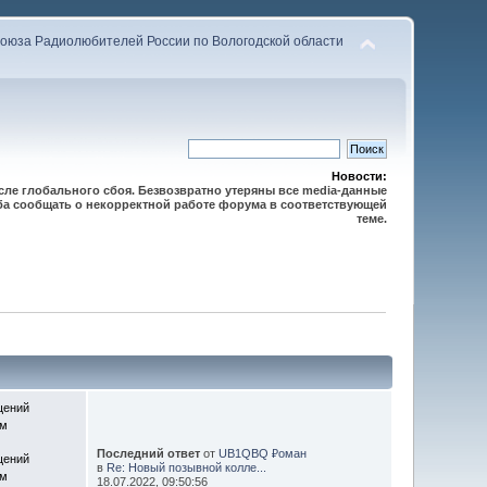
оюза Радиолюбителей России по Вологодской области
Новости:
осле глобального сбоя. Безвозвратно утеряны все media-данные
сьба сообщать о некорректной работе форума в соответствующей
теме.
щений
ем
Последний ответ
от
UB1QBQ ₽оман
щений
в
Re: Новый позывной колле...
ем
18.07.2022, 09:50:56