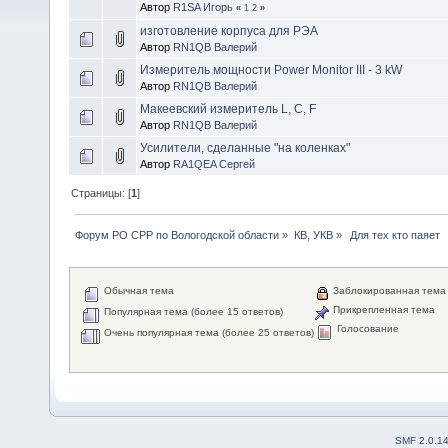
Автор
R1SA Игорь
«
1
2
»
изготовление корпуса для РЭА
Автор
RN1QB Валерий
Измеритель мощности Power Monitor III - 3 kW
Автор
RN1QB Валерий
Макеевский измеритель L, C, F
Автор
RN1QB Валерий
Усилители, сделанные "на коленках"
Автор
RA1QEA Сергей
Страницы: [
1
]
Форум РО СРР по Вологодской области
»
КВ, УКВ
»
 Для тех кто паяет
Обычная тема
Заблокированная тема
Прикрепленная тема
Популярная тема (более 15 ответов)
Голосование
Очень популярная тема (более 25 ответов)
SMF 2.0.1