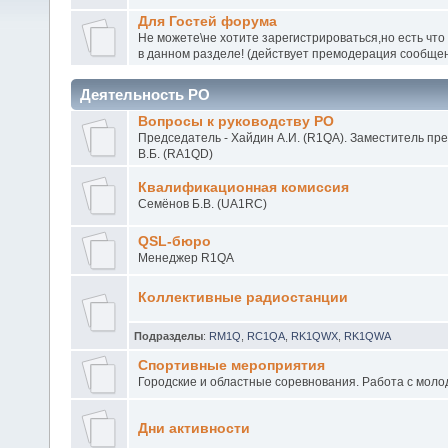
Для Гостей форума
Не можете\не хотите зарегистрироваться,но есть что
в данном разделе! (действует премодерация сообще
Деятельность РО
Вопросы к руководству РО
Председатель - Хайдин А.И. (R1QA). Заместитель пр
В.Б. (RA1QD)
Квалификационная комиссия
Семёнов Б.В. (UA1RC)
QSL-бюро
Менеджер R1QA
Коллективные радиостанции
Подразделы
:
RM1Q
,
RC1QA
,
RK1QWX
,
RK1QWA
Спортивные мероприятия
Городские и областные соревнования. Работа с моло
Дни активности