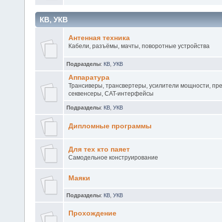
КВ, УКВ
Антенная техника
Кабели, разъёмы, мачты, поворотные устройства
Подразделы
:
КВ
,
УКВ
Аппаратура
Трансиверы, трансвертеры, усилители мощности, пр
секвенсеры, CAT-интерфейсы
Подразделы
:
КВ
,
УКВ
Дипломные программы
Для тех кто паяет
Самодельное конструирование
Маяки
Подразделы
:
КВ
,
УКВ
Прохождение